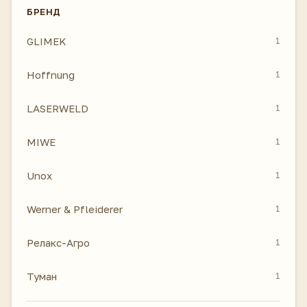
БРЕНД
GLIMEK
1
Hoffnung
1
LASERWELD
1
MIWE
1
Unox
1
Werner & Pfleiderer
1
Релакс-Агро
1
Туман
1