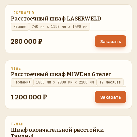
LASERWELD
в наличии
Расстоечный шкаф LASERWELD
Италия
740 мм x 1150 мм x 1490 мм
280 000 ₽
Заказать
MIWE
восстановлено
в наличии
Расстоечный шкаф MIWE на 6 телег
Германия
1800 мм x 2800 мм x 2200 мм
12 месяцев
1 200 000 ₽
Заказать
ТУМАН
восстановлено
в наличии
Шкаф окончательной расстойки
Туман-4