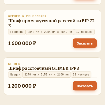
WERNER & PFLEIDERER
восстановлено
в наличии
Шкаф промежуточной расстойки BIP 72
E
Германия
2842 мм x 2254 мм x 2844 мм
12 месяцев
1 600 000 ₽
Заказать
GLIMEK
восстановлено
в наличии
Шкаф расстоечный GLIMEK IPP8
Швеция
2270 мм x 2150 мм x 2600 мм
12 месяцев
1 200 000 ₽
Заказать