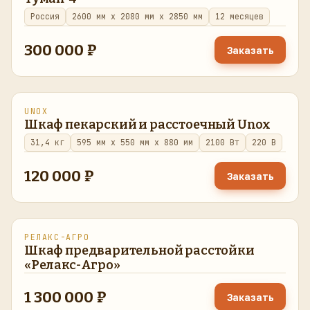
Россия
2600 мм x 2080 мм x 2850 мм
12 месяцев
300 000 ₽
Заказать
UNOX
восстановлено
в наличии
Шкаф пекарский и расстоечный Unox
31,4 кг
595 мм x 550 мм x 880 мм
2100 Вт
220 В
120 000 ₽
Заказать
РЕЛАКС-АГРО
восстановлено
в наличии
Шкаф предварительной расстойки
«Релакс-Агро»
1 300 000 ₽
Заказать