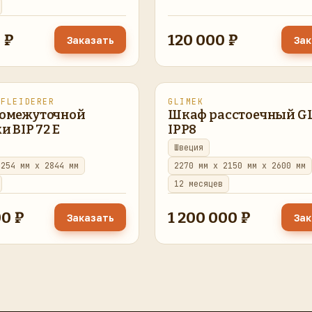
 ₽
120 000 ₽
Заказать
Зак
PFLEIDERER
GLIMEK
ено
в наличии
восстановлено
в наличии
омежуточной
Шкаф расстоечный G
и BIP 72 E
IPP8
Швеция
2254 мм x 2844 мм
2270 мм x 2150 мм x 2600 мм
12 месяцев
00 ₽
1 200 000 ₽
Заказать
Зак