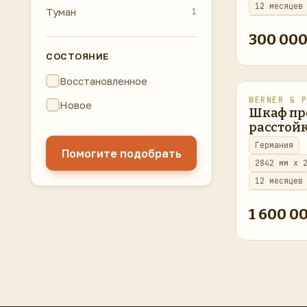
12 месяцев
Туман
1
300 000
СОСТОЯНИЕ
Восстановленное
WERNER & 
восстановл
Новое
Шкаф пр
расстойк
Германия
Помогите подобрать
2842 мм x 
12 месяцев
1 600 0