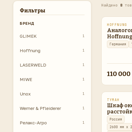
Найдено
8
тов
Фильтры
БРЕНД
HOFFNUNG
в наличии
Аналого
GLIMEK
Hoffnun
1
Германия
Hoffnung
1
LASERWELD
1
110 000
MIWE
1
Unox
1
ТУМАН
восстановл
Шкаф ок
Werner & Pfleiderer
1
расстойк
Россия
Релакс-Агро
1
2600 мм x 