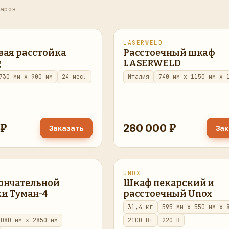
аров
LASERWELD
в наличии
вая расстойка
Расстоечный шкаф
g
LASERWELD
730 мм x 900 мм
24 мес.
Италия
740 мм x 1150 мм x 
 ₽
280 000 ₽
Заказать
Зак
UNOX
ено
в наличии
восстановлено
в наличии
ончательной
Шкаф пекарский и
и Туман-4
расстоечный Unox
31,4 кг
595 мм x 550 мм x 
2080 мм x 2850 мм
2100 Вт
220 В