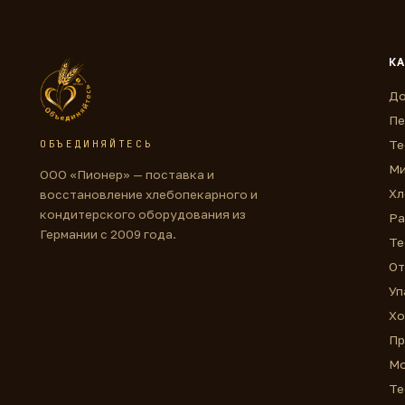
КА
До
Пе
ОБЪЕДИНЯЙТЕСЬ
Те
Ми
ООО «Пионер» — поставка и
Хл
восстановление хлебопекарного и
кондитерского оборудования из
Ра
Германии с 2009 года.
Те
От
Уп
Хо
Пр
Мо
Те