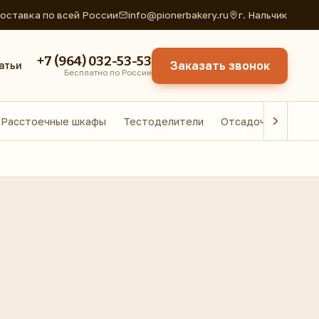
оставка по всей России
info@pionerbakery.ru
г. Нальчик
+7 (964) 032-53-53
Заказать звонок
атьи
Бесплатно по России
Расстоечные шкафы
Тестоделители
Отсадочные маши