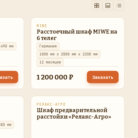
MIWE
восстановлено
в наличии
Расстоечный шкаф MIWE на
6 телег
1490 мм
Германия
1800 мм x 2800 мм x 2200 мм
12 месяцев
1 200 000 ₽
азать
Заказать
РЕЛАКС-АГРО
восстановлено
в наличии
Шкаф предварительной
расстойки «Релакс-Агро»
880 мм