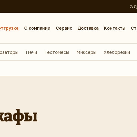
Д
отгрузке
О компании
Сервис
Доставка
Контакты
Ст
озаторы
Печи
Тестомесы
Миксеры
Хлеборезки
кафы