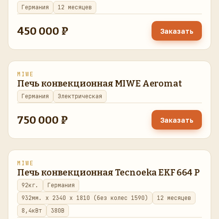
Германия
12 месяцев
450 000 ₽
Заказать
MIWE
восстановлено
в наличии
Печь конвекционная MIWE Aeromat
Германия
Электрическая
750 000 ₽
Заказать
MIWE
восстановлено
в наличии
Печь конвекционная Tecnoeka EKF 664 P
92кг.
Германия
932мм. x 2340 x 1810 (без колес 1590)
12 месяцев
8,4кВт
380В