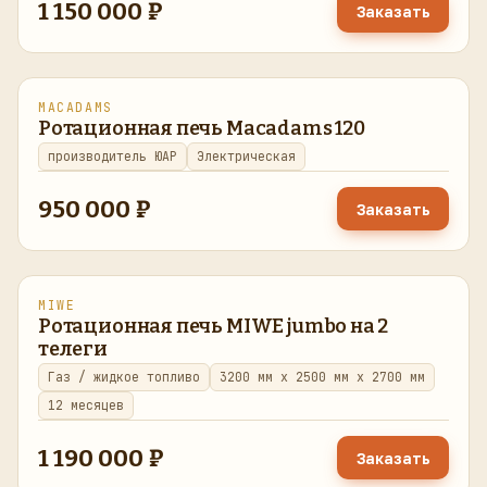
1 150 000 ₽
Заказать
MACADAMS
восстановлено
в наличии
Ротационная печь Macadams 120
производитель ЮАР
Электрическая
950 000 ₽
Заказать
MIWE
восстановлено
в наличии
Ротационная печь MIWE jumbo на 2
телеги
Газ / жидкое топливо
3200 мм x 2500 мм x 2700 мм
12 месяцев
1 190 000 ₽
Заказать