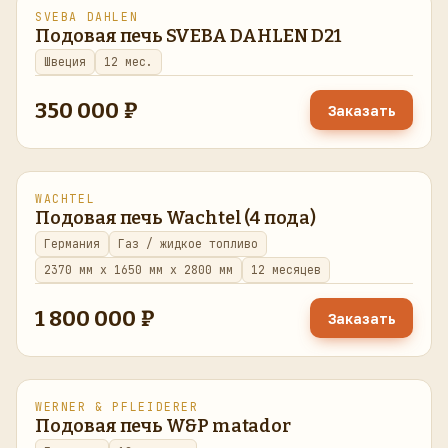
SVEBA DAHLEN
восстановлено
в наличии
Подовая печь SVEBA DAHLEN D21
Швеция
12 мес.
350 000 ₽
Заказать
WACHTEL
восстановлено
в наличии
Подовая печь Wachtel (4 пода)
Германия
Газ / жидкое топливо
2370 мм x 1650 мм x 2800 мм
12 месяцев
1 800 000 ₽
Заказать
WERNER & PFLEIDERER
восстановлено
в наличии
Подовая печь W&P matador