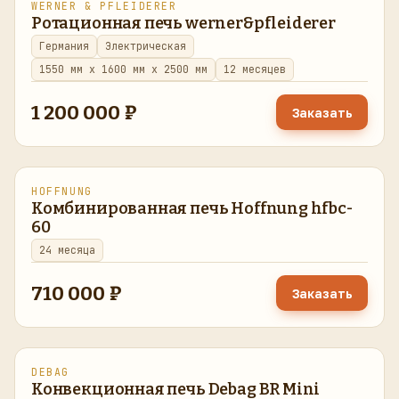
WERNER & PFLEIDERER
восстановлено
в наличии
Ротационная печь werner&pfleiderer
Германия
Электрическая
1550 мм x 1600 мм x 2500 мм
12 месяцев
1 200 000 ₽
Заказать
HOFFNUNG
в наличии
Комбинированная печь Hoffnung hfbc-
60
24 месяца
710 000 ₽
Заказать
DEBAG
восстановлено
в наличии
Конвекционная печь Debаg BR Mini