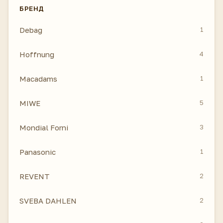
БРЕНД
Debag
1
Hoffnung
4
Macadams
1
MIWE
5
Mondial Forni
3
Panasonic
1
REVENT
2
SVEBA DAHLEN
2