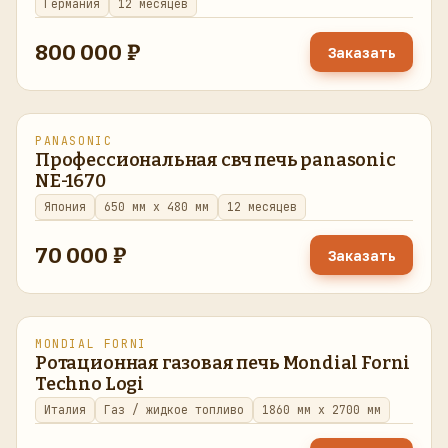
Германия
12 месяцев
800 000 ₽
Заказать
PANASONIC
восстановлено
в наличии
Профессиональная свч печь panasonic
NE-1670
Япония
650 мм x 480 мм
12 месяцев
70 000 ₽
Заказать
MONDIAL FORNI
восстановлено
в наличии
Ротационная газовая печь Mondial Forni
Теchnо Logi
Италия
Газ / жидкое топливо
1860 мм x 2700 мм