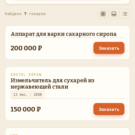
Найдено
7
товаров
Аппарат для варки сахарного сиропа
восстановлено
в наличии
200 000 ₽
Заказать
GOSTOL GOPAN
восстановлено
в наличии
Измельчитель для сухарей из
нержавеющей стали
12 мес.
380В
150 000 ₽
Заказать