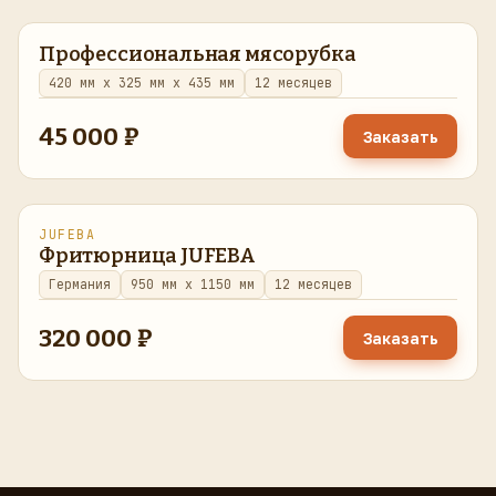
Профессиональная мясорубка
в наличии
420 мм x 325 мм x 435 мм
12 месяцев
45 000 ₽
Заказать
JUFEBA
восстановлено
в наличии
Фритюрница JUFEBA
Германия
950 мм x 1150 мм
12 месяцев
320 000 ₽
Заказать