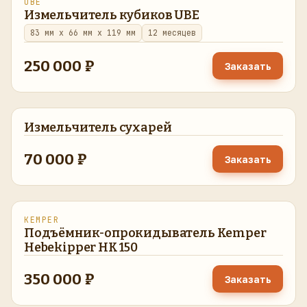
UBE
восстановлено
в наличии
Измельчитель кубиков UBE
83 мм x 66 мм x 119 мм
12 месяцев
250 000 ₽
Заказать
Измельчитель сухарей
восстановлено
в наличии
70 000 ₽
Заказать
KEMPER
восстановлено
в наличии
Подъёмник-опрокидыватель Kemper
Hebekipper HK 150
350 000 ₽
Заказать